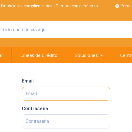
Pregu
Financia sin complicaciones • Compra con confianza
ar
Líneas de Crédito
Soluciones
Centr
Email
Contraseña