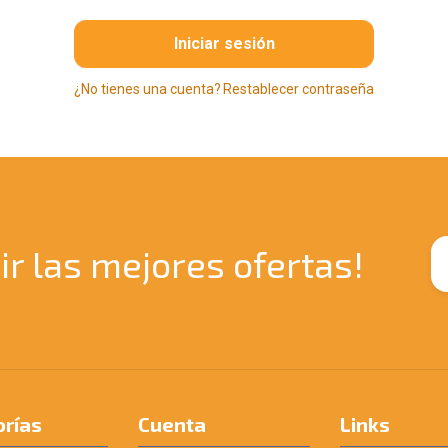
Iniciar sesión
¿No tienes una cuenta?
Restablecer contraseña
ir las mejores ofertas!
rías
Cuenta
Links